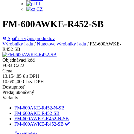
PL
CZ
FM-600AWKE-R452-SB
Späť na výpis produktov
Výrobníky ľadu
/
Nugetove výrobníky ľadu
/
FM-600AWKE-
R452-SB
Objednávací kód
F083-C222
Cena
13.154,85 €
s DPH
10.695,00 €
bez DPH
Dostupnosť
Predaj ukončený
Varianty
FM-600AKE-R452-N-SB
FM-600AKE-R452-SB
FM-600AWKE-R452-N-SB
FM-600AWKE-R452-SB