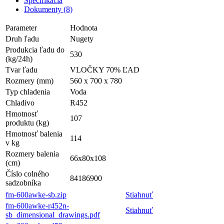
Špecifikácia
Dokumenty (8)
Parameter
Hodnota
Druh ľadu
Nugety
Produkcia ľadu do
530
(kg/24h)
Tvar ľadu
VLOČKY 70% ĽAD
Rozmery (mm)
560 x 700 x 780
Typ chladenia
Voda
Chladivo
R452
Hmotnosť
107
produktu (kg)
Hmotnosť balenia
114
v kg
Rozmery balenia
66x80x108
(cm)
Číslo colného
84186900
sadzobníka
fm-600awke-sb.zip
Stiahnuť
fm-600awke-r452n-
Stiahnuť
sb_dimensional_drawings.pdf