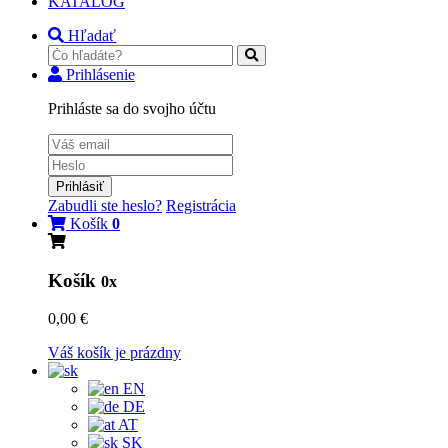
KATALÓG
Hľadať
Prihlásenie
Prihláste sa do svojho účtu
Prihlásiť
Zabudli ste heslo?
Registrácia
Košík
0
Košík
0x
0,00 €
Váš košík je prázdny
EN
DE
AT
SK