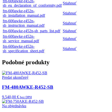
fm-600awke-r452n-
Stiahnuť
sb_eu_declaration_of_conformity.pdf
fm-600awke-r452n-
Stiahnuť
sb_installation_manual.pdf
fm-600awke-r452n-
Stiahnuť
sb_instruction_manual.pdf
fm-600awke-r452n-sb_parts_list.pdf
Stiahnuť
fm-600awke-r452n-
Stiahnuť
sb_service_manual.pdf
fm-600awke-r452n-
Stiahnuť
sb_specification_sheet.pdf
Podobné produkty
Predaj ukončený
FM-480AWKE-R452-SB
9.540,00 €
bez DPH
Na objednávku