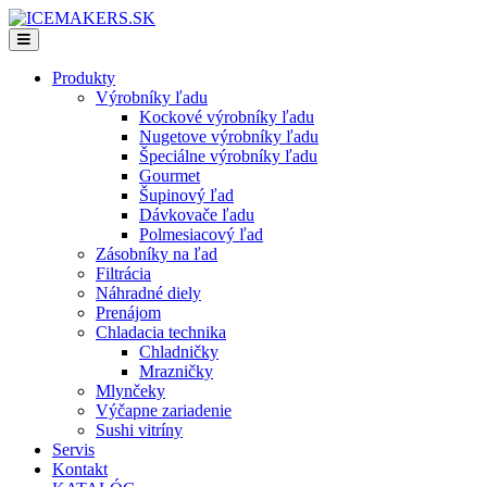
Produkty
Výrobníky ľadu
Kockové výrobníky ľadu
Nugetove výrobníky ľadu
Špeciálne výrobníky ľadu
Gourmet
Šupinový ľad
Dávkovače ľadu
Polmesiacový ľad
Zásobníky na ľad
Filtrácia
Náhradné diely
Prenájom
Chladacia technika
Chladničky
Mrazničky
Mlynčeky
Výčapne zariadenie
Sushi vitríny
Servis
Kontakt