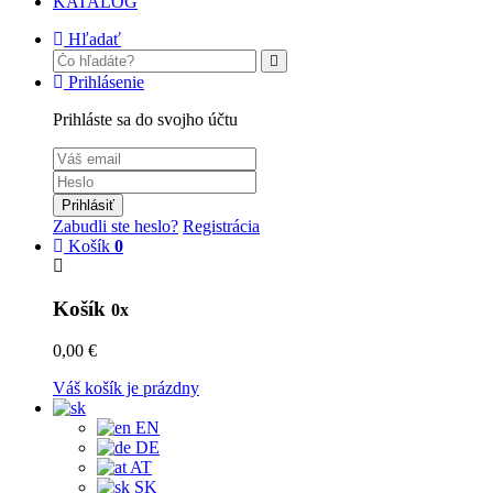
KATALÓG
Hľadať
Prihlásenie
Prihláste sa do svojho účtu
Prihlásiť
Zabudli ste heslo?
Registrácia
Košík
0
Košík
0x
0,00 €
Váš košík je prázdny
EN
DE
AT
SK