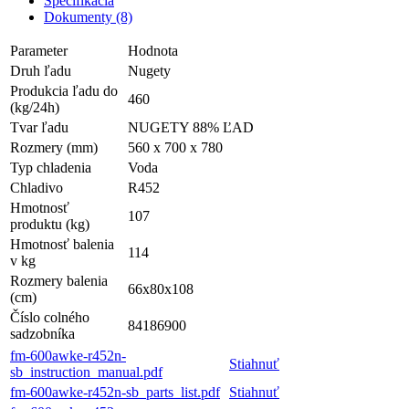
Špecifikácia
Dokumenty (8)
Parameter
Hodnota
Druh ľadu
Nugety
Produkcia ľadu do
460
(kg/24h)
Tvar ľadu
NUGETY 88% ĽAD
Rozmery (mm)
560 x 700 x 780
Typ chladenia
Voda
Chladivo
R452
Hmotnosť
107
produktu (kg)
Hmotnosť balenia
114
v kg
Rozmery balenia
66x80x108
(cm)
Číslo colného
84186900
sadzobníka
fm-600awke-r452n-
Stiahnuť
sb_instruction_manual.pdf
fm-600awke-r452n-sb_parts_list.pdf
Stiahnuť