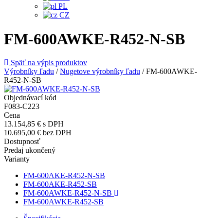
PL
CZ
FM-600AWKE-R452-N-SB
Späť na výpis produktov
Výrobníky ľadu
/
Nugetove výrobníky ľadu
/
FM-600AWKE-
R452-N-SB
Objednávací kód
F083-C223
Cena
13.154,85 €
s DPH
10.695,00 €
bez DPH
Dostupnosť
Predaj ukončený
Varianty
FM-600AKE-R452-N-SB
FM-600AKE-R452-SB
FM-600AWKE-R452-N-SB
FM-600AWKE-R452-SB