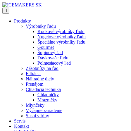
Produkty
Výrobníky ľadu
Kockové výrobníky ľadu
Nugetove výrobníky ľadu
Špeciálne výrobníky ľadu
Gourmet
Šupinový ľad
Dávkovače ľadu
Polmesiacový ľad
Zásobníky na ľad
Filtrácia
Náhradné diely
Prenájom
Chladacia technika
Chladničky
Mrazničky
Mlynčeky
Výčapne zariadenie
Sushi vitríny
Servis
Kontakt