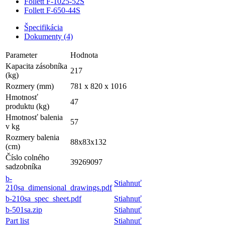
Follett F-1025-52S
Follett F-650-44S
Špecifikácia
Dokumenty (4)
Parameter
Hodnota
Kapacita zásobníka
217
(kg)
Rozmery (mm)
781 x 820 x 1016
Hmotnosť
47
produktu (kg)
Hmotnosť balenia
57
v kg
Rozmery balenia
88x83x132
(cm)
Číslo colného
39269097
sadzobníka
b-
Stiahnuť
210sa_dimensional_drawings.pdf
b-210sa_spec_sheet.pdf
Stiahnuť
b-501sa.zip
Stiahnuť
Part list
Stiahnuť