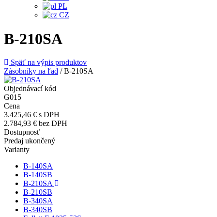
PL
CZ
B-210SA
Späť na výpis produktov
Zásobníky na ľad
/
B-210SA
Objednávací kód
G015
Cena
3.425,46 €
s DPH
2.784,93 €
bez DPH
Dostupnosť
Predaj ukončený
Varianty
B-140SA
B-140SB
B-210SA
B-210SB
B-340SA
B-340SB