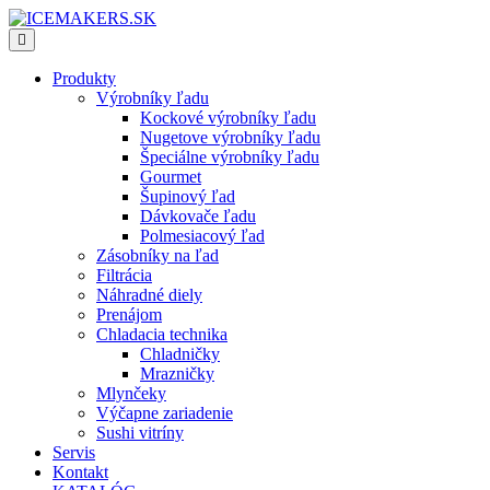
Produkty
Výrobníky ľadu
Kockové výrobníky ľadu
Nugetove výrobníky ľadu
Špeciálne výrobníky ľadu
Gourmet
Šupinový ľad
Dávkovače ľadu
Polmesiacový ľad
Zásobníky na ľad
Filtrácia
Náhradné diely
Prenájom
Chladacia technika
Chladničky
Mrazničky
Mlynčeky
Výčapne zariadenie
Sushi vitríny
Servis
Kontakt