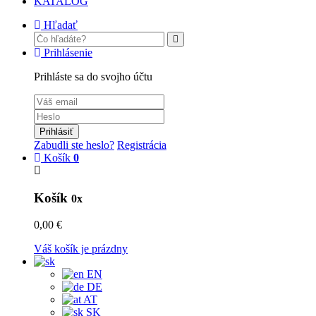
KATALÓG
Hľadať
Prihlásenie
Prihláste sa do svojho účtu
Prihlásiť
Zabudli ste heslo?
Registrácia
Košík
0
Košík
0x
0,00 €
Váš košík je prázdny
EN
DE
AT
SK