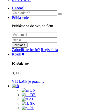
Hľadať
Prihlásenie
Prihláste sa do svojho účtu
Prihlásiť
Zabudli ste heslo?
Registrácia
Košík
0
Košík
0x
0,00 €
Váš košík je prázdny
EN
DE
AT
SK
PL