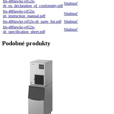
fm-480awke-r452n-
Stiahnuť
sb_eu_declaration_of_conformity.pdf
fm-480awke-r452n-
Stiahnuť
sb_instruction_manual.pdf
fm-480awke-r452n-sb_parts_list.pdf
Stiahnuť
fm-480awke-r452n-
Stiahnuť
sb_specification_sheet.pdf
Podobné produkty