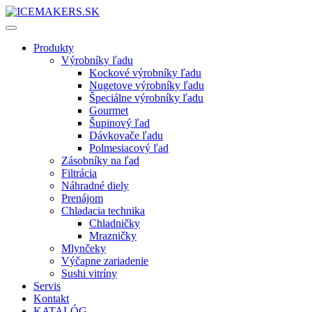
Produkty
Výrobníky ľadu
Kockové výrobníky ľadu
Nugetove výrobníky ľadu
Špeciálne výrobníky ľadu
Gourmet
Šupinový ľad
Dávkovače ľadu
Polmesiacový ľad
Zásobníky na ľad
Filtrácia
Náhradné diely
Prenájom
Chladacia technika
Chladničky
Mrazničky
Mlynčeky
Výčapne zariadenie
Sushi vitríny
Servis
Kontakt
KATALÓG