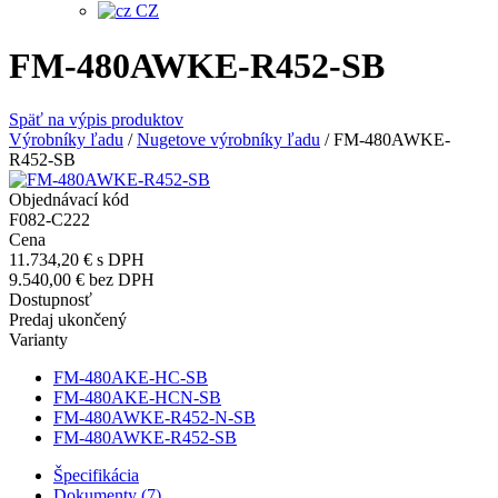
CZ
FM-480AWKE-R452-SB
Späť na výpis produktov
Výrobníky ľadu
/
Nugetove výrobníky ľadu
/
FM-480AWKE-
R452-SB
Objednávací kód
F082-C222
Cena
11.734,20 €
s DPH
9.540,00 €
bez DPH
Dostupnosť
Predaj ukončený
Varianty
FM-480AKE-HC-SB
FM-480AKE-HCN-SB
FM-480AWKE-R452-N-SB
FM-480AWKE-R452-SB
Špecifikácia
Dokumenty (7)