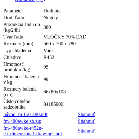
Parameter
Hodnota
Druh ľadu
Nugety
Produkcia ľadu do
380
(kg/24h)
Tvar ľadu
VLOČKY 70% ĽAD
Rozmery (mm)
560 x 700 x 780
Typ chladenia
Voda
Chladivo
R452
Hmotnosť
95
produktu (kg)
Hmotnosť balenia
99
v kg
Rozmery balenia
66x80x108
(cm)
Číslo colného
84186900
sadzobníka
návod_fm150-480.pdf
Stiahnuť
fm-480awke-sb.zip
Stiahnuť
fm-480awke-r452n-
Stiahnuť
sb_dimensional_drawings.pdf