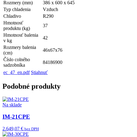
Rozmery (mm)
386 x 600 x 645
Typ chladenia
Vzduch
Chladivo
R290
Hmotnosť
37
produktu (kg)
Hmotnosť balenia
42
v kg
Rozmery balenia
46x67x76
(cm)
Číslo colného
84186900
sadzobníka
ec_47_en.pdf
Stiahnuť
Podobné produkty
Na sklade
IM-21CPE
2.649,07 €
bez DPH