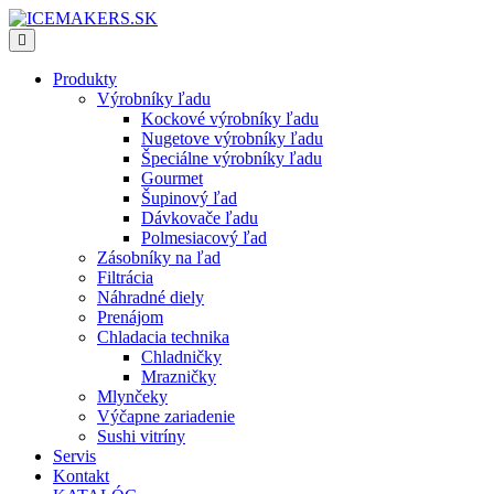
Produkty
Výrobníky ľadu
Kockové výrobníky ľadu
Nugetove výrobníky ľadu
Špeciálne výrobníky ľadu
Gourmet
Šupinový ľad
Dávkovače ľadu
Polmesiacový ľad
Zásobníky na ľad
Filtrácia
Náhradné diely
Prenájom
Chladacia technika
Chladničky
Mrazničky
Mlynčeky
Výčapne zariadenie
Sushi vitríny
Servis
Kontakt