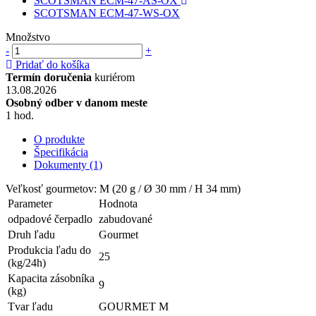
SCOTSMAN ECM-47-AS-OX
SCOTSMAN ECM-47-WS-OX
Množstvo
-
+
Pridať do košíka
Termín doručenia
kuriérom
13.08.2026
Osobný odber v danom meste
1 hod.
O produkte
Špecifikácia
Dokumenty (1)
Veľkosť gourmetov: M (20 g / Ø 30 mm / H 34 mm)
Parameter
Hodnota
odpadové čerpadlo
zabudované
Druh ľadu
Gourmet
Produkcia ľadu do
25
(kg/24h)
Kapacita zásobníka
9
(kg)
Tvar ľadu
GOURMET M