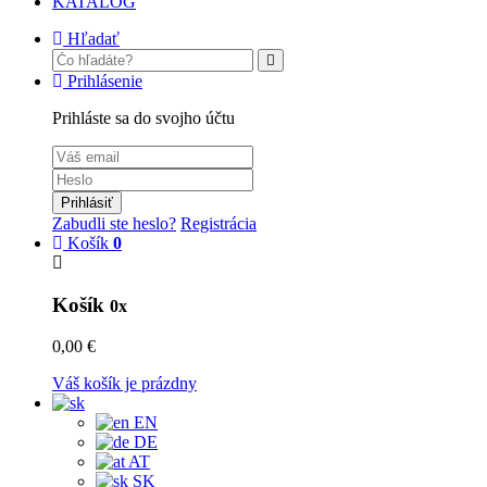
KATALÓG
Hľadať
Prihlásenie
Prihláste sa do svojho účtu
Prihlásiť
Zabudli ste heslo?
Registrácia
Košík
0
Košík
0x
0,00 €
Váš košík je prázdny
EN
DE
AT
SK