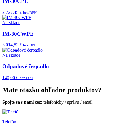
IM-30CPE
2.727,45 €
bez DPH
Na sklade
IM-30CWPE
3.014,82 €
bez DPH
Na sklade
Odpadové čerpadlo
140,00 €
bez DPH
Máte otázku ohľadne produktov?
Spojte sa s nami cez:
telefonicky
/
správu
/
email
Telefón