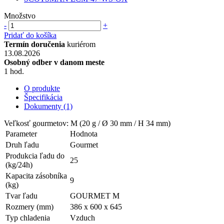
Množstvo
-
+
Pridať do košíka
Termín doručenia
kuriérom
13.08.2026
Osobný odber v danom meste
1 hod.
O produkte
Špecifikácia
Dokumenty (1)
Veľkosť gourmetov: M (20 g / Ø 30 mm / H 34 mm)
Parameter
Hodnota
Druh ľadu
Gourmet
Produkcia ľadu do
25
(kg/24h)
Kapacita zásobníka
9
(kg)
Tvar ľadu
GOURMET M
Rozmery (mm)
386 x 600 x 645
Typ chladenia
Vzduch