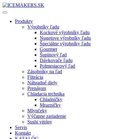
Produkty
Výrobníky ľadu
Kockové výrobníky ľadu
Nugetove výrobníky ľadu
Špeciálne výrobníky ľadu
Gourmet
Šupinový ľad
Dávkovače ľadu
Polmesiacový ľad
Zásobníky na ľad
Filtrácia
Náhradné diely
Prenájom
Chladacia technika
Chladničky
Mrazničky
Mlynčeky
Výčapne zariadenie
Sushi vitríny
Servis
Kontakt
KATALÓG