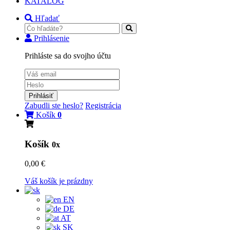
KATALÓG
Hľadať
Prihlásenie
Prihláste sa do svojho účtu
Prihlásiť
Zabudli ste heslo?
Registrácia
Košík
0
Košík
0x
0,00 €
Váš košík je prázdny
EN
DE
AT
SK