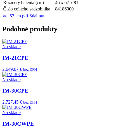
Rozmery balenia (cm)
46 x 67 x 81
Číslo colného sadzobníka
84186900
ac_57_en.pdf
Stiahnuť
Podobné produkty
Na sklade
IM-21CPE
2.649,07 €
bez DPH
Na sklade
IM-30CPE
2.727,45 €
bez DPH
Na sklade
IM-30CWPE