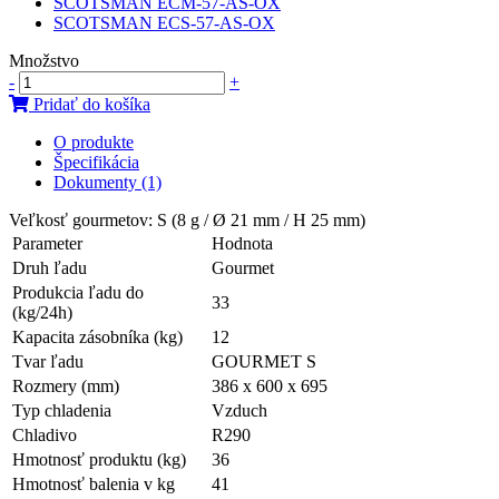
SCOTSMAN ECM-57-AS-OX
SCOTSMAN ECS-57-AS-OX
Množstvo
-
+
Pridať do košíka
O produkte
Špecifikácia
Dokumenty (1)
Veľkosť gourmetov: S (8 g / Ø 21 mm / H 25 mm)
Parameter
Hodnota
Druh ľadu
Gourmet
Produkcia ľadu do
33
(kg/24h)
Kapacita zásobníka (kg)
12
Tvar ľadu
GOURMET S
Rozmery (mm)
386 x 600 x 695
Typ chladenia
Vzduch
Chladivo
R290
Hmotnosť produktu (kg)
36
Hmotnosť balenia v kg
41