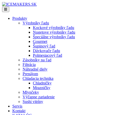
Produkty
Výrobníky ľadu
Kockové výrobníky ľadu
Nugetove výrobníky ľadu
Špeciálne výrobníky ľadu
Gourmet
Šupinový ľad
Dávkovače ľadu
Polmesiacový ľad
Zásobníky na ľad
Filtrácia
Náhradné diely
Prenájom
Chladacia technika
Chladničky
Mrazničky
Mlynčeky
Výčapne zariadenie
Sushi vitríny
Servis
Kontakt