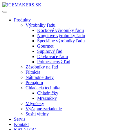
Produkty
Výrobníky ľadu
Kockové výrobníky ľadu
Nugetove výrobníky ľadu
Špeciálne výrobníky ľadu
Gourmet
Šupinový ľad
Dávkovače ľadu
Polmesiacový ľad
Zásobníky na ľad
Filtrácia
Náhradné diely
Prenájom
Chladacia technika
Chladničky
Mrazničky
Mlynčeky
Výčapne zariadenie
Sushi vitríny
Servis
Kontakt
KATALÓG