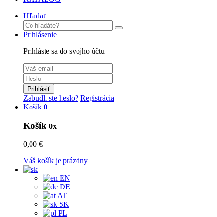
Hľadať
Prihlásenie
Prihláste sa do svojho účtu
Prihlásiť
Zabudli ste heslo?
Registrácia
Košík
0
Košík
0x
0,00 €
Váš košík je prázdny
EN
DE
AT
SK
PL