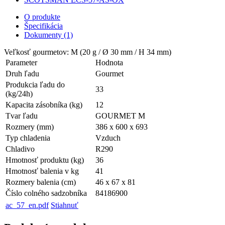
O produkte
Špecifikácia
Dokumenty (1)
Veľkosť gourmetov: M (20 g / Ø 30 mm / H 34 mm)
Parameter
Hodnota
Druh ľadu
Gourmet
Produkcia ľadu do
33
(kg/24h)
Kapacita zásobníka (kg)
12
Tvar ľadu
GOURMET M
Rozmery (mm)
386 x 600 x 693
Typ chladenia
Vzduch
Chladivo
R290
Hmotnosť produktu (kg)
36
Hmotnosť balenia v kg
41
Rozmery balenia (cm)
46 x 67 x 81
Číslo colného sadzobníka
84186900
ac_57_en.pdf
Stiahnuť