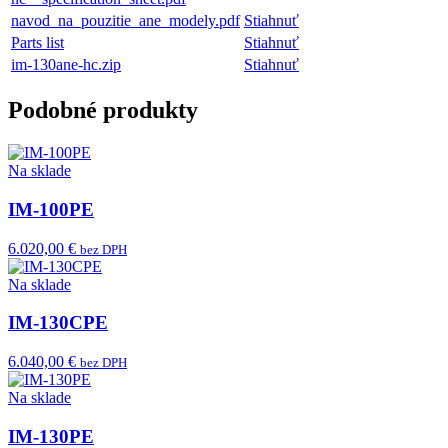
navod_na_pouzitie_ane_modely.pdf
Stiahnuť
Parts list
Stiahnuť
im-130ane-hc.zip
Stiahnuť
Podobné produkty
Na sklade
IM-100PE
6.020,00 €
bez DPH
Na sklade
IM-130CPE
6.040,00 €
bez DPH
Na sklade
IM-130PE