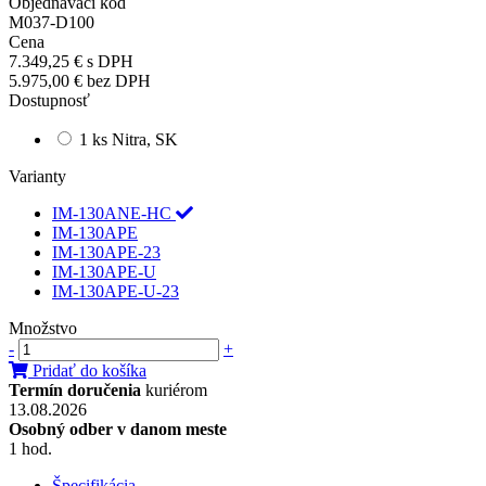
Objednávací kód
M037-D100
Cena
7.349,25 €
s DPH
5.975,00 €
bez DPH
Dostupnosť
1 ks Nitra, SK
Varianty
IM-130ANE-HC
IM-130APE
IM-130APE-23
IM-130APE-U
IM-130APE-U-23
Množstvo
-
+
Pridať do košíka
Termín doručenia
kuriérom
13.08.2026
Osobný odber v danom meste
1 hod.
Špecifikácia