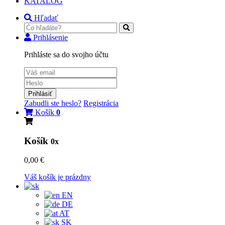
KATALÓG
Hľadať
Prihlásenie
Prihláste sa do svojho účtu
Prihlásiť
Zabudli ste heslo?
Registrácia
Košík
0
Košík
0x
0,00 €
Váš košík je prázdny
EN
DE
AT
SK