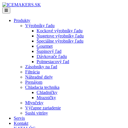
Produkty
Výrobníky ľadu
Kockové výrobníky ľadu
Nugetove výrobníky ľadu
Špeciálne výrobníky ľadu
Gourmet
Šupinový ľad
Dávkovače ľadu
Polmesiacový ľad
Zásobníky na ľad
Filtrácia
Náhradné diely
Prenájom
Chladacia technika
Chladničky
Mrazničky
Mlynčeky
Výčapne zariadenie
Sushi vitríny
Servis
Kontakt