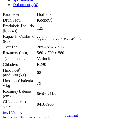
Dokumenty (4)
Parameter
Hodnota
Druh ľadu
Kockový
Produkcia ľadu do
125
(kg/24h)
Kapacita zásobníka
Vyžaduje externý zásobník
(kg)
Tvar ľadu
28x28x32 - 23G
Rozmery (mm)
560 x 700 x 880
Typ chladenia
Vzduch
Chladivo
R290
Hmotnosť
68
produktu (kg)
Hmotnosť balenia
79
v kg
Rozmery balenia
66x80x118
(cm)
Číslo colného
84186900
sadzobníka
im-130ane-
Stiahnuť
hc__specification_sheet.pdf