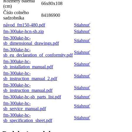
Rozmery balenia
66x80x108
(cm)
Číslo colného
84186900
sadzobníka
návod_fm150-480.pdf
Stiahnuť
fm-300ake-hcn-sb.zip
Stiahnuť
fm-300ake-hc-
Stiahnuť
sb_dimensional_drawings.pdf
fm-300ake-hc-
Stiahnuť
sb_eu_declaration_of_conformity.pdf
fm-300ake-hc-
Stiahnuť
sb_installation_manual.pdf
fm-300ake-hc-
Stiahnuť
sb_instruction_manual_2.pdf
fm-300ake-hc-
Stiahnuť
sb_instruction_manual.pdf
fm-300ake-hc-sb_parts_list.pdf
Stiahnuť
fm-300ake-hc-
Stiahnuť
sb_service_manual.pdf
fm-300ake-hc-
Stiahnuť
sb_specification_sheet.pdf