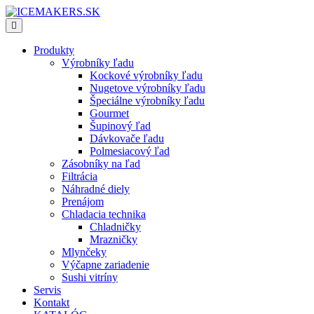
Produkty
Výrobníky ľadu
Kockové výrobníky ľadu
Nugetove výrobníky ľadu
Špeciálne výrobníky ľadu
Gourmet
Šupinový ľad
Dávkovače ľadu
Polmesiacový ľad
Zásobníky na ľad
Filtrácia
Náhradné diely
Prenájom
Chladacia technika
Chladničky
Mrazničky
Mlynčeky
Výčapne zariadenie
Sushi vitríny
Servis
Kontakt