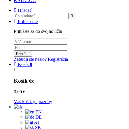
KATALÓG
Hľadať
Prihlásenie
Prihláste sa do svojho účtu
Prihlásiť
Zabudli ste heslo?
Registrácia
Košík
0
Košík
0x
0,00 €
Váš košík je prázdny
EN
DE
AT
SK