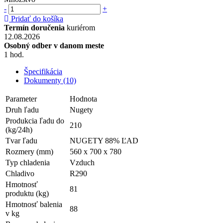
-
+
Pridať do košíka
Termín doručenia
kuriérom
12.08.2026
Osobný odber v danom meste
1 hod.
Špecifikácia
Dokumenty (10)
Parameter
Hodnota
Druh ľadu
Nugety
Produkcia ľadu do
210
(kg/24h)
Tvar ľadu
NUGETY 88% ĽAD
Rozmery (mm)
560 x 700 x 780
Typ chladenia
Vzduch
Chladivo
R290
Hmotnosť
81
produktu (kg)
Hmotnosť balenia
88
v kg