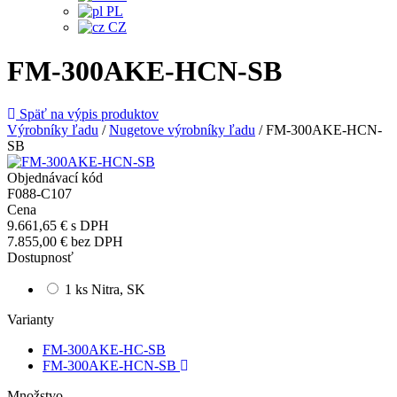
PL
CZ
FM-300AKE-HCN-SB
Späť na výpis produktov
Výrobníky ľadu
/
Nugetove výrobníky ľadu
/
FM-300AKE-HCN-
SB
Objednávací kód
F088-C107
Cena
9.661,65 €
s DPH
7.855,00 €
bez DPH
Dostupnosť
1 ks Nitra, SK
Varianty
FM-300AKE-HC-SB
FM-300AKE-HCN-SB
Množstvo