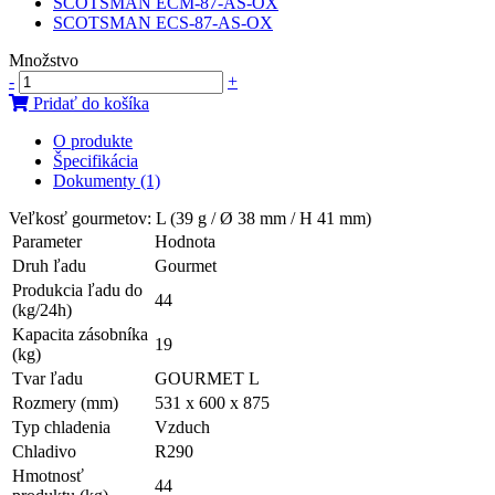
SCOTSMAN ECM-87-AS-OX
SCOTSMAN ECS-87-AS-OX
Množstvo
-
+
Pridať do košíka
O produkte
Špecifikácia
Dokumenty (1)
Veľkosť gourmetov: L (39 g / Ø 38 mm / H 41 mm)
Parameter
Hodnota
Druh ľadu
Gourmet
Produkcia ľadu do
44
(kg/24h)
Kapacita zásobníka
19
(kg)
Tvar ľadu
GOURMET L
Rozmery (mm)
531 x 600 x 875
Typ chladenia
Vzduch
Chladivo
R290
Hmotnosť
44