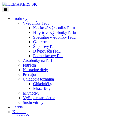
Produkty
Výrobníky ľadu
Kockové výrobníky ľadu
Nugetove výrobníky ľadu
Špeciálne výrobníky ľadu
Gourmet
Šupinový ľad
Dávkovače ľadu
Polmesiacový ľad
Zásobníky na ľad
Filtrácia
Náhradné diely
Prenájom
Chladacia technika
Chladničky
Mrazničky
Mlynčeky
Výčapne zariadenie
Sushi vitríny
Servis
Kontakt