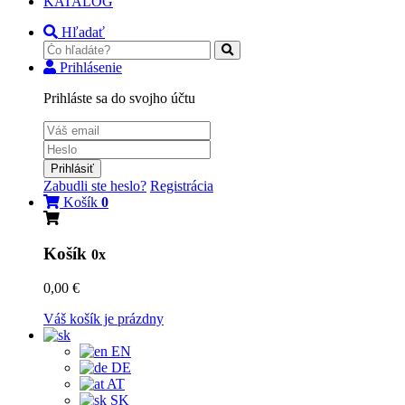
KATALÓG
Hľadať
Prihlásenie
Prihláste sa do svojho účtu
Prihlásiť
Zabudli ste heslo?
Registrácia
Košík
0
Košík
0x
0,00 €
Váš košík je prázdny
EN
DE
AT
SK