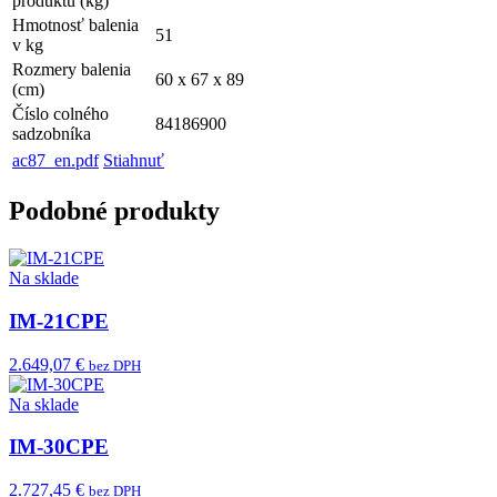
produktu (kg)
Hmotnosť balenia
51
v kg
Rozmery balenia
60 x 67 x 89
(cm)
Číslo colného
84186900
sadzobníka
ac87_en.pdf
Stiahnuť
Podobné produkty
Na sklade
IM-21CPE
2.649,07 €
bez DPH
Na sklade
IM-30CPE
2.727,45 €
bez DPH