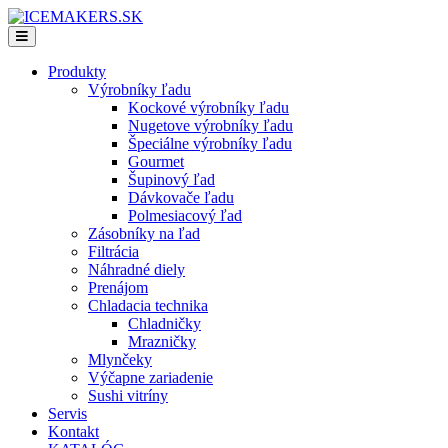
Produkty
Výrobníky ľadu
Kockové výrobníky ľadu
Nugetove výrobníky ľadu
Špeciálne výrobníky ľadu
Gourmet
Šupinový ľad
Dávkovače ľadu
Polmesiacový ľad
Zásobníky na ľad
Filtrácia
Náhradné diely
Prenájom
Chladacia technika
Chladničky
Mrazničky
Mlynčeky
Výčapne zariadenie
Sushi vitríny
Servis
Kontakt