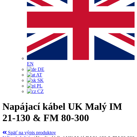
EN
DE
AT
SK
PL
CZ
Napájací kábel UK Malý IM
21-130 & FM 80-300
Späť na výpis produktov