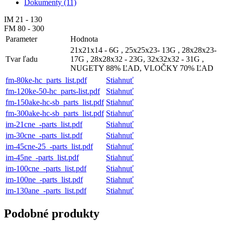
Dokumenty (11)
IM 21 - 130
FM 80 - 300
Parameter
Hodnota
21x21x14 - 6G , 25x25x23- 13G , 28x28x23-
Tvar ľadu
17G , 28x28x32 - 23G, 32x32x32 - 31G ,
NUGETY 88% ĽAD, VLOČKY 70% ĽAD
fm-80ke-hc_parts_list.pdf
Stiahnuť
fm-120ke-50-hc_parts-list.pdf
Stiahnuť
fm-150ake-hc-sb_parts_list.pdf
Stiahnuť
fm-300ake-hc-sb_parts_list.pdf
Stiahnuť
im-21cne_-parts_list.pdf
Stiahnuť
im-30cne_-parts_list.pdf
Stiahnuť
im-45cne-25_-parts_list.pdf
Stiahnuť
im-45ne_-parts_list.pdf
Stiahnuť
im-100cne_-parts_list.pdf
Stiahnuť
im-100ne_-parts_list.pdf
Stiahnuť
im-130ane_-parts_list.pdf
Stiahnuť
Podobné produkty