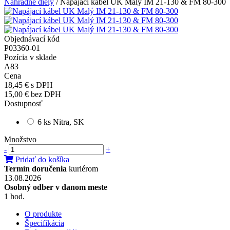
Náhradné diely
/
Napájací kábel UK Malý IM 21-130 & FM 80-300
Objednávací kód
P03360-01
Pozícia v sklade
A83
Cena
18,45 €
s DPH
15,00 €
bez DPH
Dostupnosť
6 ks Nitra, SK
Množstvo
-
+
Pridať do košíka
Termín doručenia
kuriérom
13.08.2026
Osobný odber v danom meste
1 hod.
O produkte
Špecifikácia