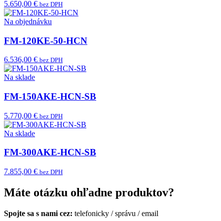
5.650,00 €
bez DPH
Na objednávku
FM-120KE-50-HCN
6.536,00 €
bez DPH
Na sklade
FM-150AKE-HCN-SB
5.770,00 €
bez DPH
Na sklade
FM-300AKE-HCN-SB
7.855,00 €
bez DPH
Máte otázku ohľadne produktov?
Spojte sa s nami cez:
telefonicky
/
správu
/
email