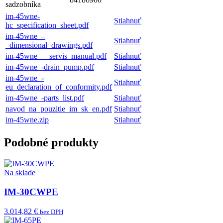
sadzobníka
im-45wne-
Stiahnuť
hc_specification_sheet.pdf
im-45wne_–
Stiahnuť
_dimensional_drawings.pdf
im-45wne_–_servis_manual.pdf
Stiahnuť
im-45wne_-drain_pump.pdf
Stiahnuť
im-45wne_-
Stiahnuť
eu_declaration_of_conformity.pdf
im-45wne_-parts_list.pdf
Stiahnuť
navod_na_pouzitie_im_sk_en.pdf
Stiahnuť
im-45wne.zip
Stiahnuť
Podobné produkty
Na sklade
IM-30CWPE
3.014,82 €
bez DPH