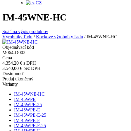
CZ
IM-45WNE-HC
Späť na výpis produktov
Výrobníky ľadu
/
Kockové výrobníky ľadu
/
IM-45WNE-HC
Objednávací kód
M064-D002
Cena
4.354,20 €
s DPH
3.540,00 €
bez DPH
Dostupnosť
Predaj ukončený
Varianty
IM-45WNE-HC
IM-45WPE
IM-45WPE-25
IM-45WPE-E
IM-45WPE-E-25
IM-45WPE-F
IM-45WPE-F-25
IM-45WPE-U