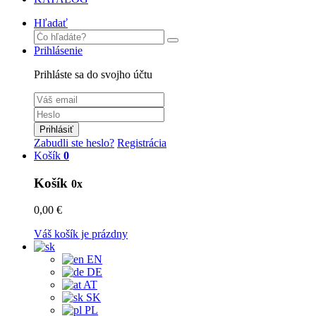
Hľadať
Prihlásenie
Prihláste sa do svojho účtu
Prihlásiť
Zabudli ste heslo?
Registrácia
Košík
0
Košík
0x
0,00 €
Váš košík je prázdny
EN
DE
AT
SK
PL