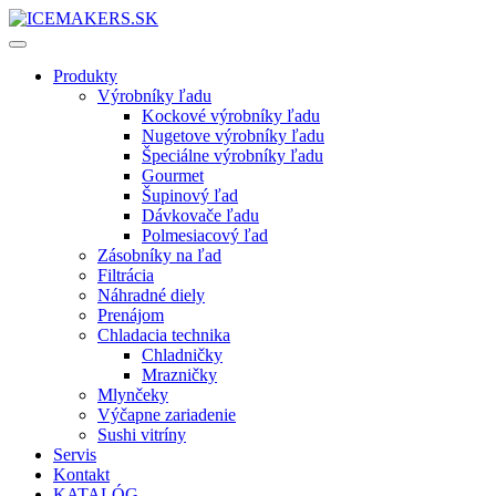
Produkty
Výrobníky ľadu
Kockové výrobníky ľadu
Nugetove výrobníky ľadu
Špeciálne výrobníky ľadu
Gourmet
Šupinový ľad
Dávkovače ľadu
Polmesiacový ľad
Zásobníky na ľad
Filtrácia
Náhradné diely
Prenájom
Chladacia technika
Chladničky
Mrazničky
Mlynčeky
Výčapne zariadenie
Sushi vitríny
Servis
Kontakt
KATALÓG