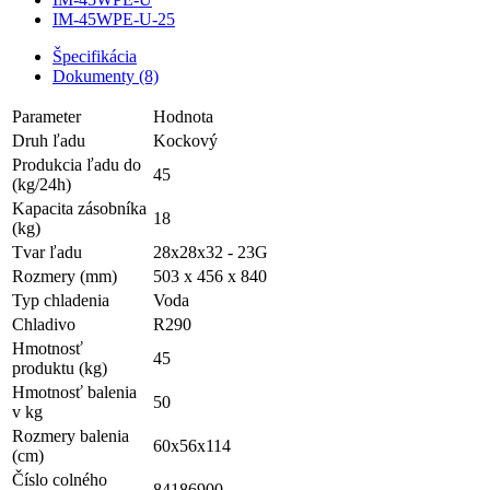
IM-45WPE-U-25
Špecifikácia
Dokumenty (8)
Parameter
Hodnota
Druh ľadu
Kockový
Produkcia ľadu do
45
(kg/24h)
Kapacita zásobníka
18
(kg)
Tvar ľadu
28x28x32 - 23G
Rozmery (mm)
503 x 456 x 840
Typ chladenia
Voda
Chladivo
R290
Hmotnosť
45
produktu (kg)
Hmotnosť balenia
50
v kg
Rozmery balenia
60x56x114
(cm)
Číslo colného
84186900