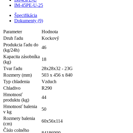
IM-45PE-U-25
Špecifikácia
Dokumenty (9)
Parameter
Hodnota
Druh ľadu
Kockový
Produkcia ľadu do
46
(kg/24h)
Kapacita zásobníka
18
(kg)
Tvar ľadu
28x28x32 - 23G
Rozmery (mm)
503 x 456 x 840
Typ chladenia
Vzduch
Chladivo
R290
Hmotnosť
44
produktu (kg)
Hmotnosť balenia
50
v kg
Rozmery balenia
60x56x114
(cm)
Číslo colného
84186900