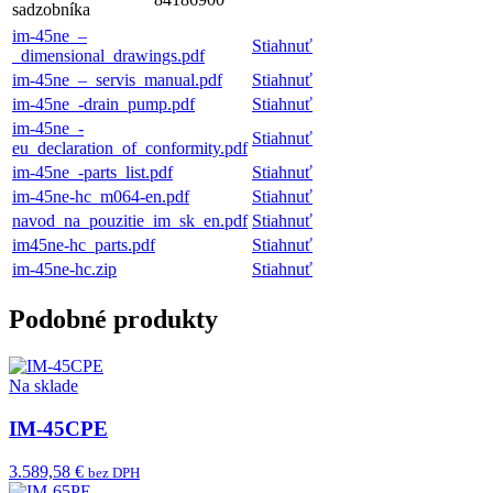
sadzobníka
im-45ne_–
Stiahnuť
_dimensional_drawings.pdf
im-45ne_–_servis_manual.pdf
Stiahnuť
im-45ne_-drain_pump.pdf
Stiahnuť
im-45ne_-
Stiahnuť
eu_declaration_of_conformity.pdf
im-45ne_-parts_list.pdf
Stiahnuť
im-45ne-hc_m064-en.pdf
Stiahnuť
navod_na_pouzitie_im_sk_en.pdf
Stiahnuť
im45ne-hc_parts.pdf
Stiahnuť
im-45ne-hc.zip
Stiahnuť
Podobné produkty
Na sklade
IM-45CPE
3.589,58 €
bez DPH