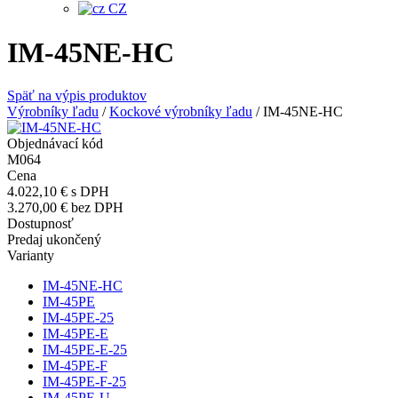
CZ
IM-45NE-HC
Späť na výpis produktov
Výrobníky ľadu
/
Kockové výrobníky ľadu
/
IM-45NE-HC
Objednávací kód
M064
Cena
4.022,10 €
s DPH
3.270,00 €
bez DPH
Dostupnosť
Predaj ukončený
Varianty
IM-45NE-HC
IM-45PE
IM-45PE-25
IM-45PE-E
IM-45PE-E-25
IM-45PE-F
IM-45PE-F-25
IM-45PE-U