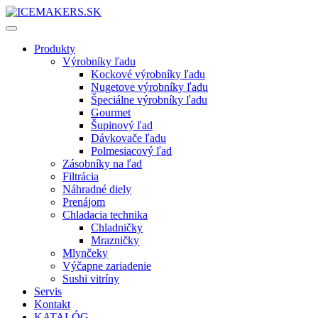
Produkty
Výrobníky ľadu
Kockové výrobníky ľadu
Nugetove výrobníky ľadu
Špeciálne výrobníky ľadu
Gourmet
Šupinový ľad
Dávkovače ľadu
Polmesiacový ľad
Zásobníky na ľad
Filtrácia
Náhradné diely
Prenájom
Chladacia technika
Chladničky
Mrazničky
Mlynčeky
Výčapne zariadenie
Sushi vitríny
Servis
Kontakt
KATALÓG