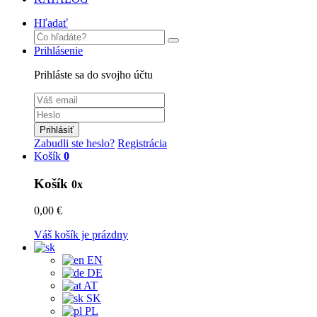
Hľadať
Prihlásenie
Prihláste sa do svojho účtu
Prihlásiť
Zabudli ste heslo?
Registrácia
Košík
0
Košík
0x
0,00 €
Váš košík je prázdny
EN
DE
AT
SK
PL