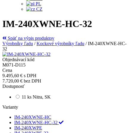
PL
CZ
IM-240XWNE-HC-32
Späť na výpis produktov
Výrobníky ľadu
/
Kockové výrobníky ľadu
/
IM-240XWNE-HC-
32
Objednávací kód
M071-D115
Cena
9.495,60 €
s DPH
7.720,00 €
bez DPH
Dostupnosť
11 ks Nitra, SK
Varianty
IM-240XWNE-HC
IM-240XWNE-HC-32
IM-240XWPE