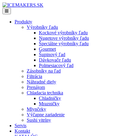
Produkty
Výrobníky ľadu
Kockové výrobníky ľadu
Nugetove výrobníky ľadu
Špeciálne výrobníky ľadu
Gourmet
Šupinový ľad
Dávkovače ľadu
Polmesiacový ľad
Zásobníky na ľad
Filtrácia
Náhradné diely
Prenájom
Chladacia technika
Chladničky
Mrazničky
Mlynčeky
Výčapne zariadenie
Sushi vitríny
Servis
Kontakt