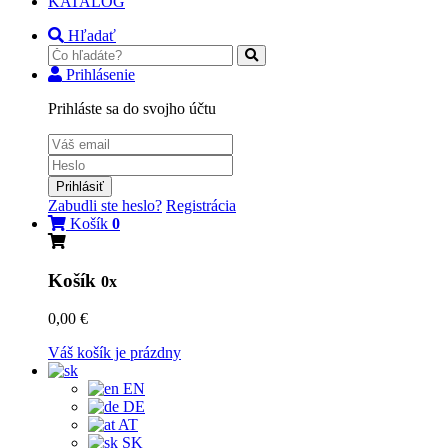
KATALÓG
Hľadať
Prihlásenie
Prihláste sa do svojho účtu
Prihlásiť
Zabudli ste heslo?
Registrácia
Košík
0
Košík
0x
0,00 €
Váš košík je prázdny
EN
DE
AT
SK