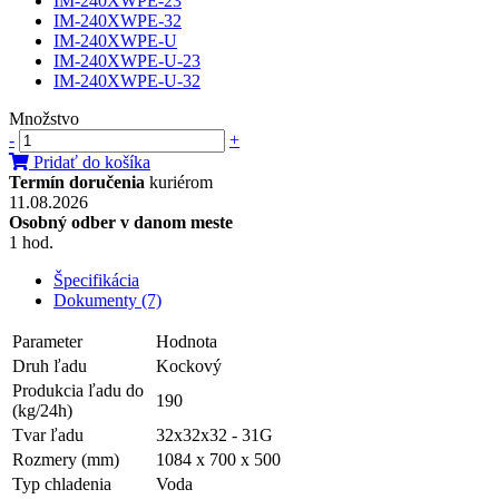
IM-240XWPE-23
IM-240XWPE-32
IM-240XWPE-U
IM-240XWPE-U-23
IM-240XWPE-U-32
Množstvo
-
+
Pridať do košíka
Termín doručenia
kuriérom
11.08.2026
Osobný odber v danom meste
1 hod.
Špecifikácia
Dokumenty (7)
Parameter
Hodnota
Druh ľadu
Kockový
Produkcia ľadu do
190
(kg/24h)
Tvar ľadu
32x32x32 - 31G
Rozmery (mm)
1084 x 700 x 500
Typ chladenia
Voda