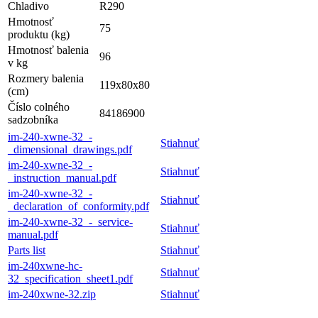
Chladivo
R290
Hmotnosť
75
produktu (kg)
Hmotnosť balenia
96
v kg
Rozmery balenia
119x80x80
(cm)
Číslo colného
84186900
sadzobníka
im-240-xwne-32_-
Stiahnuť
_dimensional_drawings.pdf
im-240-xwne-32_-
Stiahnuť
_instruction_manual.pdf
im-240-xwne-32_-
Stiahnuť
_declaration_of_conformity.pdf
im-240-xwne-32_-_service-
Stiahnuť
manual.pdf
Parts list
Stiahnuť
im-240xwne-hc-
Stiahnuť
32_specification_sheet1.pdf
im-240xwne-32.zip
Stiahnuť