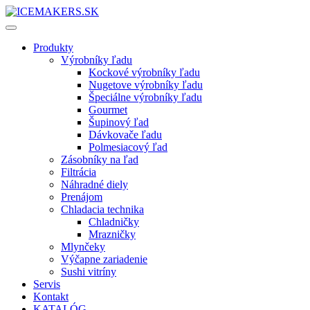
Produkty
Výrobníky ľadu
Kockové výrobníky ľadu
Nugetove výrobníky ľadu
Špeciálne výrobníky ľadu
Gourmet
Šupinový ľad
Dávkovače ľadu
Polmesiacový ľad
Zásobníky na ľad
Filtrácia
Náhradné diely
Prenájom
Chladacia technika
Chladničky
Mrazničky
Mlynčeky
Výčapne zariadenie
Sushi vitríny
Servis
Kontakt
KATALÓG