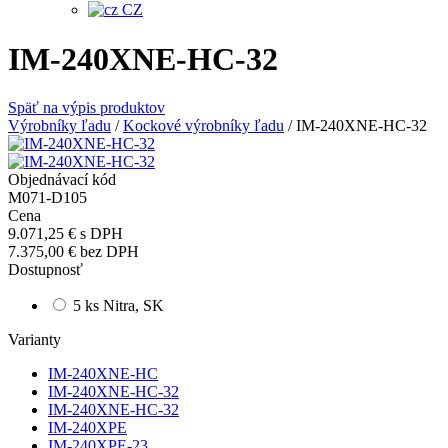
CZ
IM-240XNE-HC-32
Späť na výpis produktov
Výrobníky ľadu
/
Kockové výrobníky ľadu
/
IM-240XNE-HC-32
Objednávací kód
M071-D105
Cena
9.071,25 €
s DPH
7.375,00 €
bez DPH
Dostupnosť
5 ks Nitra, SK
Varianty
IM-240XNE-HC
IM-240XNE-HC-32
IM-240XNE-HC-32
IM-240XPE
IM-240XPE-23