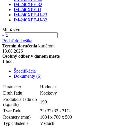
IM-240XPE-32
IM-240XPE-U
IM-240XPE-U-23
IM-240XPE-U-32
Množstvo
-
+
Pridať do košíka
Termín doručenia
kuriérom
13.08.2026
Osobný odber v danom meste
1 hod.
Špecifikácia
Dokumenty (6)
Parameter
Hodnota
Druh ľadu
Kockový
Produkcia ľadu do
190
(kg/24h)
Tvar ľadu
32x32x32 - 31G
Rozmery (mm)
1084 x 700 x 500
Typ chladenia
Vzduch