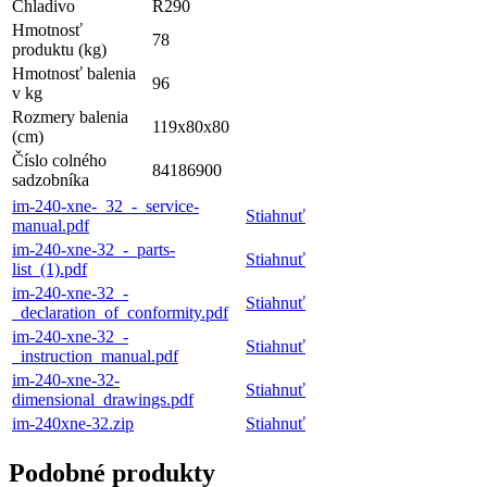
Chladivo
R290
Hmotnosť
78
produktu (kg)
Hmotnosť balenia
96
v kg
Rozmery balenia
119x80x80
(cm)
Číslo colného
84186900
sadzobníka
im-240-xne-_32_-_service-
Stiahnuť
manual.pdf
im-240-xne-32_-_parts-
Stiahnuť
list_(1).pdf
im-240-xne-32_-
Stiahnuť
_declaration_of_conformity.pdf
im-240-xne-32_-
Stiahnuť
_instruction_manual.pdf
im-240-xne-32-
Stiahnuť
dimensional_drawings.pdf
im-240xne-32.zip
Stiahnuť
Podobné produkty