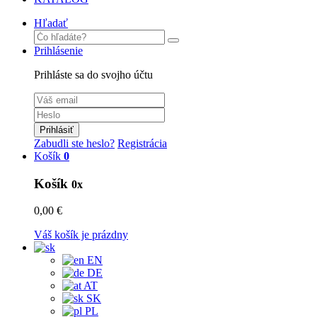
Hľadať
Prihlásenie
Prihláste sa do svojho účtu
Prihlásiť
Zabudli ste heslo?
Registrácia
Košík
0
Košík
0x
0,00 €
Váš košík je prázdny
EN
DE
AT
SK
PL