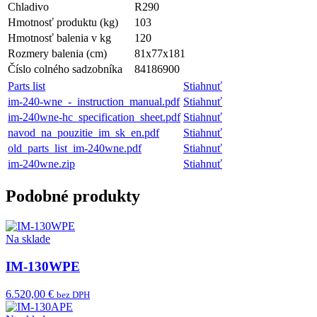
Chladivo
R290
Hmotnosť produktu (kg)
103
Hmotnosť balenia v kg
120
Rozmery balenia (cm)
81x77x181
Číslo colného sadzobníka
84186900
Parts list
Stiahnuť
im-240-wne_-_instruction_manual.pdf
Stiahnuť
im-240wne-hc_specification_sheet.pdf
Stiahnuť
navod_na_pouzitie_im_sk_en.pdf
Stiahnuť
old_parts_list_im-240wne.pdf
Stiahnuť
im-240wne.zip
Stiahnuť
Podobné produkty
Na sklade
IM-130WPE
6.520,00 €
bez DPH