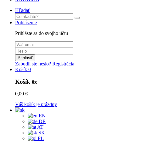
Hľadať
Prihlásenie
Prihláste sa do svojho účtu
Prihlásiť
Zabudli ste heslo?
Registrácia
Košík
0
Košík
0x
0,00 €
Váš košík je prázdny
EN
DE
AT
SK
PL