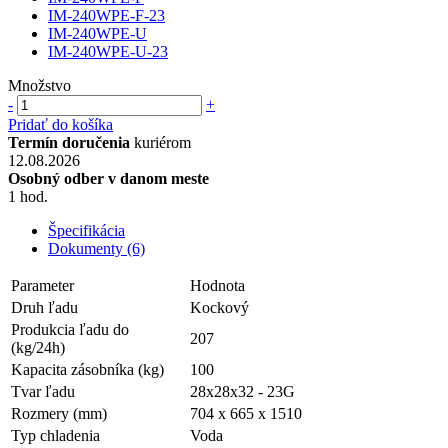
IM-240WPE-F-23
IM-240WPE-U
IM-240WPE-U-23
Množstvo
-
+
Pridať do košíka
Termín doručenia
kuriérom
12.08.2026
Osobný odber v danom meste
1 hod.
Špecifikácia
Dokumenty (6)
Parameter
Hodnota
Druh ľadu
Kockový
Produkcia ľadu do
207
(kg/24h)
Kapacita zásobníka (kg)
100
Tvar ľadu
28x28x32 - 23G
Rozmery (mm)
704 x 665 x 1510
Typ chladenia
Voda