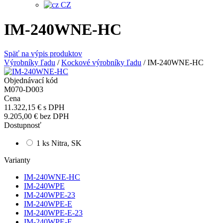
CZ
IM-240WNE-HC
Späť na výpis produktov
Výrobníky ľadu
/
Kockové výrobníky ľadu
/
IM-240WNE-HC
Objednávací kód
M070-D003
Cena
11.322,15 €
s DPH
9.205,00 €
bez DPH
Dostupnosť
1 ks Nitra, SK
Varianty
IM-240WNE-HC
IM-240WPE
IM-240WPE-23
IM-240WPE-E
IM-240WPE-E-23
IM-240WPE-F