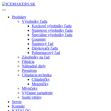
Produkty
Výrobníky ľadu
Kockové výrobníky ľadu
Nugetove výrobníky ľadu
Špeciálne výrobníky ľadu
Gourmet
Šupinový ľad
Dávkovače ľadu
Polmesiacový ľad
Zásobníky na ľad
Filtrácia
Náhradné diely
Prenájom
Chladacia technika
Chladničky
Mrazničky
Mlynčeky
Výčapne zariadenie
Sushi vitríny
Servis
Kontakt
KATALÓG