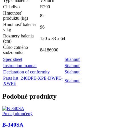
Typ chladenia
Vzduch
Chladivo
R290
Hmotnosť
82
produktu (kg)
Hmotnosť balenia
96
v kg
Rozmery balenia
120 x 83 x 64
(cm)
Číslo colného
84186900
sadzobníka
Spec sheet
Stiahnuť
Instruction manual
Stiahnuť
Declaration of conformity
Stiahnuť
Parts list_240DPE-XPE-DWPE-
Stiahnuť
XWPE
Podobné produkty
Predaj ukončený
B-340SA