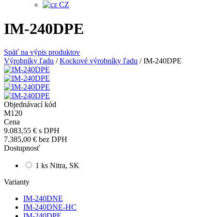
CZ
IM-240DPE
Späť na výpis produktov
Výrobníky ľadu
/
Kockové výrobníky ľadu
/
IM-240DPE
Objednávací kód
M120
Cena
9.083,55 €
s DPH
7.385,00 €
bez DPH
Dostupnosť
1 ks Nitra, SK
Varianty
IM-240DNE
IM-240DNE-HC
IM-240DPE