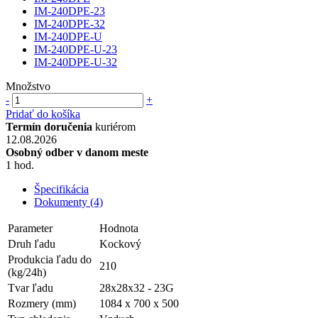
IM-240DPE-23
IM-240DPE-32
IM-240DPE-U
IM-240DPE-U-23
IM-240DPE-U-32
Množstvo
-
+
Pridať do košíka
Termín doručenia
kuriérom
12.08.2026
Osobný odber v danom meste
1 hod.
Špecifikácia
Dokumenty (4)
Parameter
Hodnota
Druh ľadu
Kockový
Produkcia ľadu do
210
(kg/24h)
Tvar ľadu
28x28x32 - 23G
Rozmery (mm)
1084 x 700 x 500