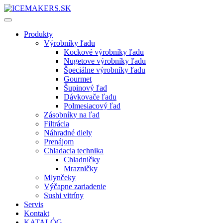
Produkty
Výrobníky ľadu
Kockové výrobníky ľadu
Nugetove výrobníky ľadu
Špeciálne výrobníky ľadu
Gourmet
Šupinový ľad
Dávkovače ľadu
Polmesiacový ľad
Zásobníky na ľad
Filtrácia
Náhradné diely
Prenájom
Chladacia technika
Chladničky
Mrazničky
Mlynčeky
Výčapne zariadenie
Sushi vitríny
Servis
Kontakt
KATALÓG