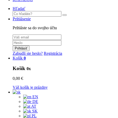
Hľadať
Prihlásenie
Prihláste sa do svojho účtu
Prihlásiť
Zabudli ste heslo?
Registrácia
Košík
0
Košík
0x
0,00 €
Váš košík je prázdny
EN
DE
AT
SK
PL