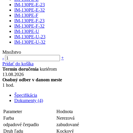
IM-130PE-E-23
IM-130PE-E-32
IM-130PE-F
IM-130PE-F-23
IM-130PE-F-32
IM-130PE-U
IM-130PE-U-23
IM-130PE-U-32
Množstvo
-
+
Pridať do košíka
Termín doručenia
kuriérom
13.08.2026
Osobný odber v danom meste
1 hod.
Špecifikácia
Dokumenty (4)
Parameter
Hodnota
Farba
Nerezová
odpadové čerpadlo
zabudované
Druh ľadu
Kockový