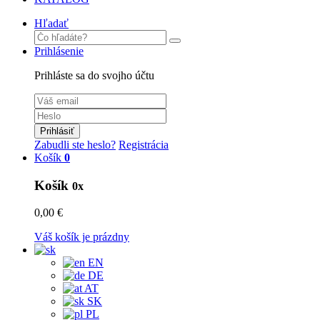
Hľadať
Prihlásenie
Prihláste sa do svojho účtu
Prihlásiť
Zabudli ste heslo?
Registrácia
Košík
0
Košík
0x
0,00 €
Váš košík je prázdny
EN
DE
AT
SK
PL