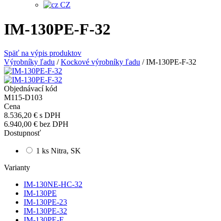
CZ
IM-130PE-F-32
Späť na výpis produktov
Výrobníky ľadu
/
Kockové výrobníky ľadu
/
IM-130PE-F-32
Objednávací kód
M115-D103
Cena
8.536,20 €
s DPH
6.940,00 €
bez DPH
Dostupnosť
1 ks Nitra, SK
Varianty
IM-130NE-HC-32
IM-130PE
IM-130PE-23
IM-130PE-32
IM-130PE-E