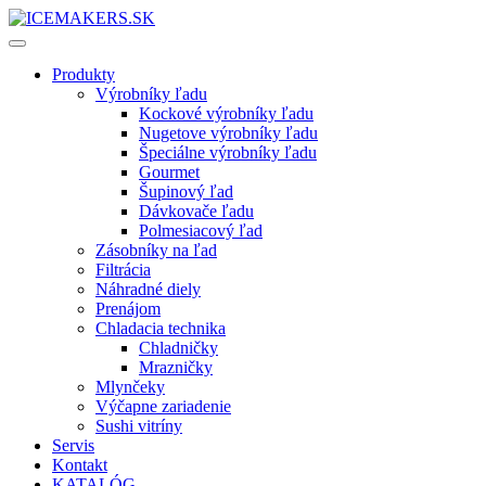
Produkty
Výrobníky ľadu
Kockové výrobníky ľadu
Nugetove výrobníky ľadu
Špeciálne výrobníky ľadu
Gourmet
Šupinový ľad
Dávkovače ľadu
Polmesiacový ľad
Zásobníky na ľad
Filtrácia
Náhradné diely
Prenájom
Chladacia technika
Chladničky
Mrazničky
Mlynčeky
Výčapne zariadenie
Sushi vitríny
Servis
Kontakt
KATALÓG