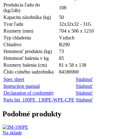
Produkcia ľadu do
108
(kg/24h)
Kapacita zásobníka (kg)
50
Tvar ľadu
32x32x32 - 31G
Rozmery (mm)
704 x 506 x 1210
Typ chladenia
Vzduch
Chladivo
R290
Hmotnosť produktu (kg)
73
Hmotnosť balenia v kg
85
Rozmery balenia (cm)
81 x 58 x 138
Číslo colného sadzobníka
84186900
Spec sheet
Stiahnuť
Instruction manual
Stiahnuť
Declaration of conformity
Stiahnuť
Parts list_100PE_130PE-WPE-CPE
Stiahnuť
Podobné produkty
Na sklade