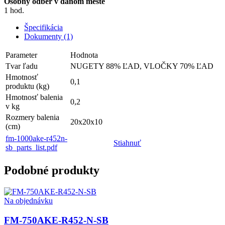
Osobný odber v danom meste
1 hod.
Špecifikácia
Dokumenty (1)
Parameter
Hodnota
Tvar ľadu
NUGETY 88% ĽAD, VLOČKY 70% ĽAD
Hmotnosť
0,1
produktu (kg)
Hmotnosť balenia
0,2
v kg
Rozmery balenia
20x20x10
(cm)
fm-1000ake-r452n-
Stiahnuť
sb_parts_list.pdf
Podobné produkty
Na objednávku
FM-750AKE-R452-N-SB