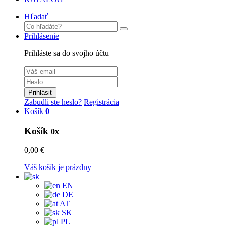
Hľadať
Prihlásenie
Prihláste sa do svojho účtu
Prihlásiť
Zabudli ste heslo?
Registrácia
Košík
0
Košík
0x
0,00 €
Váš košík je prázdny
EN
DE
AT
SK
PL