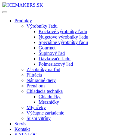
Produkty
Výrobníky ľadu
Kockové výrobníky ľadu
Nugetove výrobníky ľadu
Špeciálne výrobníky ľadu
Gourmet
Šupinový ľad
Dávkovače ľadu
Polmesiacový ľad
Zásobníky na ľad
Filtrácia
Náhradné diely
Prenájom
Chladacia technika
Chladničky
Mrazničky
Mlynčeky
Výčapne zariadenie
Sushi vitríny
Servis
Kontakt
KATALÓG