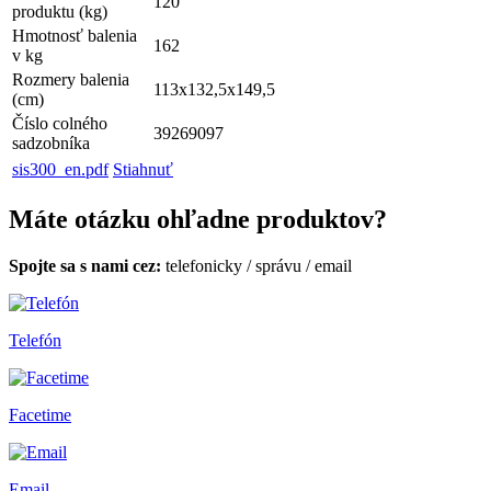
120
produktu (kg)
Hmotnosť balenia
162
v kg
Rozmery balenia
113x132,5x149,5
(cm)
Číslo colného
39269097
sadzobníka
sis300_en.pdf
Stiahnuť
Máte otázku ohľadne produktov?
Spojte sa s nami cez:
telefonicky
/
správu
/
email
Telefón
Facetime
Email