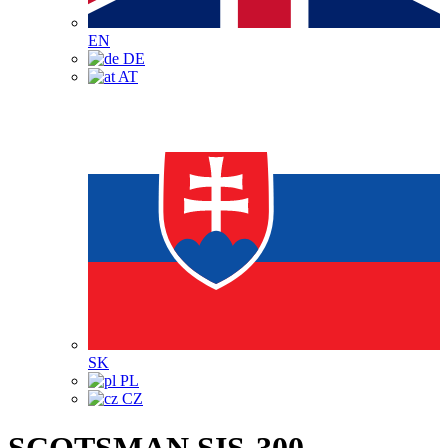
EN
DE
AT
SK
PL
CZ
SCOTSMAN SIS-300