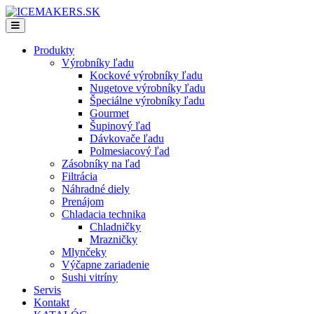
Produkty
Výrobníky ľadu
Kockové výrobníky ľadu
Nugetove výrobníky ľadu
Špeciálne výrobníky ľadu
Gourmet
Šupinový ľad
Dávkovače ľadu
Polmesiacový ľad
Zásobníky na ľad
Filtrácia
Náhradné diely
Prenájom
Chladacia technika
Chladničky
Mrazničky
Mlynčeky
Výčapne zariadenie
Sushi vitríny
Servis
Kontakt