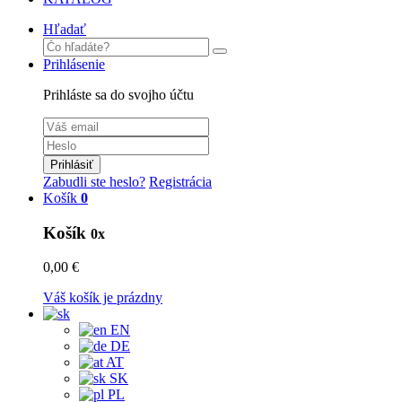
Hľadať
Prihlásenie
Prihláste sa do svojho účtu
Prihlásiť
Zabudli ste heslo?
Registrácia
Košík
0
Košík
0x
0,00 €
Váš košík je prázdny
EN
DE
AT
SK
PL