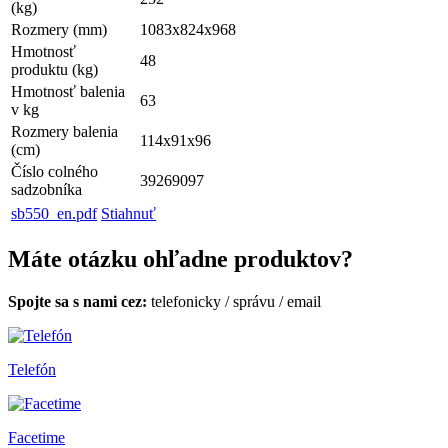
(kg)
Rozmery (mm)
1083x824x968
Hmotnosť
48
produktu (kg)
Hmotnosť balenia
63
v kg
Rozmery balenia
114x91x96
(cm)
Číslo colného
39269097
sadzobníka
sb550_en.pdf
Stiahnuť
Máte otázku ohľadne produktov?
Spojte sa s nami cez:
telefonicky
/
správu
/
email
Telefón
Facetime