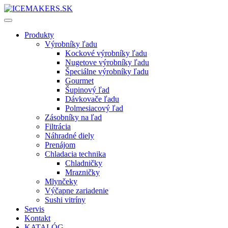
Produkty
Výrobníky ľadu
Kockové výrobníky ľadu
Nugetove výrobníky ľadu
Špeciálne výrobníky ľadu
Gourmet
Šupinový ľad
Dávkovače ľadu
Polmesiacový ľad
Zásobníky na ľad
Filtrácia
Náhradné diely
Prenájom
Chladacia technika
Chladničky
Mrazničky
Mlynčeky
Výčapne zariadenie
Sushi vitríny
Servis
Kontakt
KATALÓG