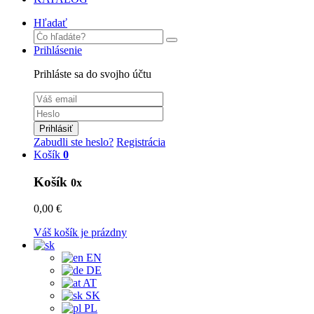
Hľadať
Prihlásenie
Prihláste sa do svojho účtu
Prihlásiť
Zabudli ste heslo?
Registrácia
Košík
0
Košík
0x
0,00 €
Váš košík je prázdny
EN
DE
AT
SK
PL