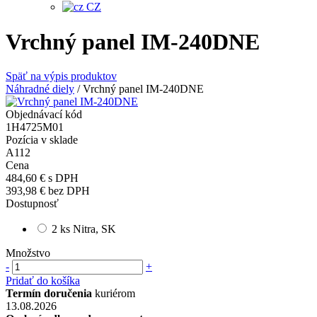
CZ
Vrchný panel IM-240DNE
Späť na výpis produktov
Náhradné diely
/
Vrchný panel IM-240DNE
Objednávací kód
1H4725M01
Pozícia v sklade
A112
Cena
484,60 €
s DPH
393,98 €
bez DPH
Dostupnosť
2 ks Nitra, SK
Množstvo
-
+
Pridať do košíka
Termín doručenia
kuriérom
13.08.2026