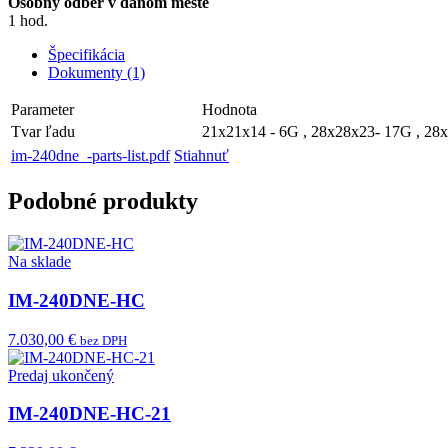
Osobný odber v danom meste
1 hod.
Špecifikácia
Dokumenty (1)
Parameter
Hodnota
Tvar ľadu
21x21x14 - 6G , 28x28x23- 17G , 28
im-240dne_-parts-list.pdf
Stiahnuť
Podobné produkty
Na sklade
IM-240DNE-HC
7.030,00 €
bez DPH
Predaj ukončený
IM-240DNE-HC-21