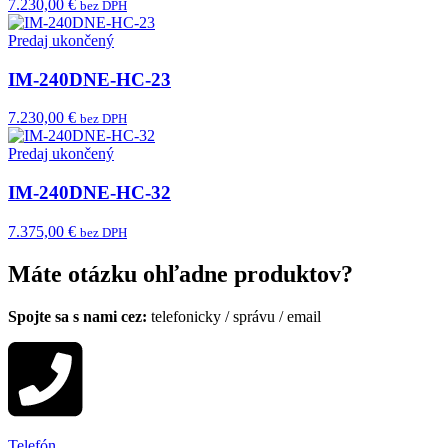
7.230,00 €
bez DPH
Predaj ukončený
IM-240DNE-HC-23
7.230,00 €
bez DPH
Predaj ukončený
IM-240DNE-HC-32
7.375,00 €
bez DPH
Máte otázku ohľadne produktov?
Spojte sa s nami cez:
telefonicky
/
správu
/
email
Telefón