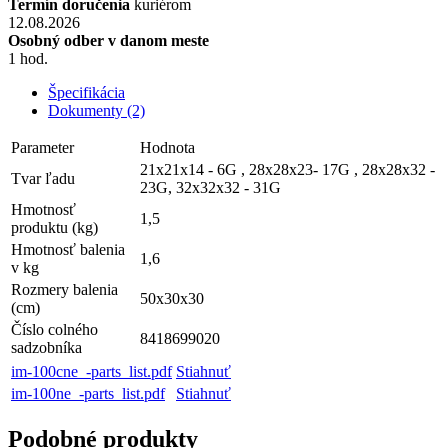
Termín doručenia
kuriérom
12.08.2026
Osobný odber v danom meste
1 hod.
Špecifikácia
Dokumenty (2)
Parameter
Hodnota
21x21x14 - 6G , 28x28x23- 17G , 28x28x32 -
Tvar ľadu
23G, 32x32x32 - 31G
Hmotnosť
1,5
produktu (kg)
Hmotnosť balenia
1,6
v kg
Rozmery balenia
50x30x30
(cm)
Číslo colného
8418699020
sadzobníka
im-100cne_-parts_list.pdf
Stiahnuť
im-100ne_-parts_list.pdf
Stiahnuť
Podobné produkty