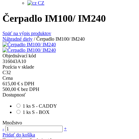
CZ
Čerpadlo IM100/ IM240
Späť na výpis produktov
Náhradné diely
/
Čerpadlo IM100/ IM240
Objednávací kód
316043A10
Pozícia v sklade
C32
Cena
615,00 €
s DPH
500,00 €
bez DPH
Dostupnosť
1 ks S - CADDY
1 ks S - BOX
Množstvo
-
+
Pridať do košíka