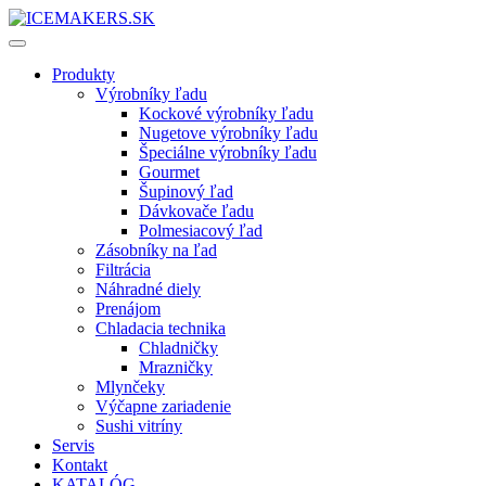
Produkty
Výrobníky ľadu
Kockové výrobníky ľadu
Nugetove výrobníky ľadu
Špeciálne výrobníky ľadu
Gourmet
Šupinový ľad
Dávkovače ľadu
Polmesiacový ľad
Zásobníky na ľad
Filtrácia
Náhradné diely
Prenájom
Chladacia technika
Chladničky
Mrazničky
Mlynčeky
Výčapne zariadenie
Sushi vitríny
Servis
Kontakt
KATALÓG