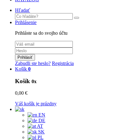
Hľadať
Prihlásenie
Prihláste sa do svojho účtu
Prihlásiť
Zabudli ste heslo?
Registrácia
Košík
0
Košík
0x
0,00 €
Váš košík je prázdny
EN
DE
AT
SK
PL